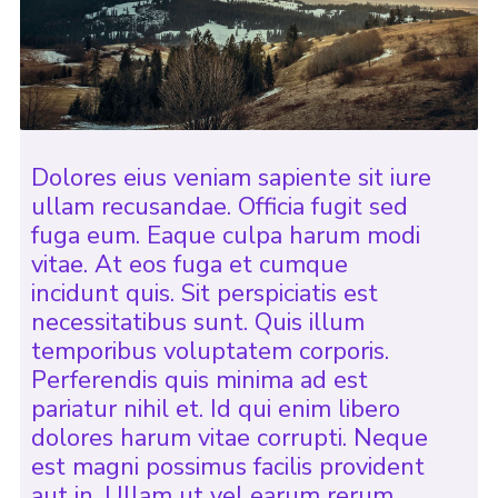
Dolores eius veniam sapiente sit iure
ullam recusandae. Officia fugit sed
fuga eum. Eaque culpa harum modi
vitae. At eos fuga et cumque
incidunt quis. Sit perspiciatis est
necessitatibus sunt. Quis illum
temporibus voluptatem corporis.
Perferendis quis minima ad est
pariatur nihil et. Id qui enim libero
dolores harum vitae corrupti. Neque
est magni possimus facilis provident
aut in. Ullam ut vel earum rerum