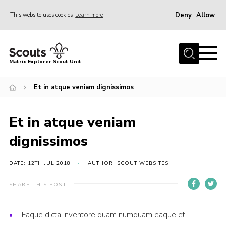
Deny
Allow
This website uses cookies
Learn more
Menu
Home
Matrix Explorer Scout Unit
About Us
Et in atque veniam dignissimos
Join
News
Et in atque veniam
Events
dignissimos
Gallery
Shop
DATE: 12TH JUL 2018
AUTHOR: SCOUT WEBSITES
Contact
SHARE THIS POST
Members Area
Eaque dicta inventore quam numquam eaque et
Cookies